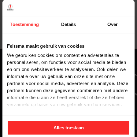
Toestemming
Details
Over
Feitsma maakt gebruik van cookies
We gebruiken cookies om content en advertenties te
personaliseren, om functies voor social media te bieden
Regio's
Regio's
Contact
en om ons websiteverkeer te analyseren. Ook delen we
informatie
Verhuisbedrijf
Verhuisbedrijf
informatie over uw gebruik van onze site met onze
Izaak
partners voor social media, adverteren en analyse. Deze
Haarlem
Hoofddorp
partners kunnen deze gegevens combineren met andere
Enschedé
Verhuisbedrijf
Verhuisbedrijf
informatie die u aan ze heeft verstrekt of die ze hebben
50
verzameld op basis van uw gebruik van hun services.
Amsterdam
Alkmaar
2031
Verhuisbedrijf
Verhuisbedrijf
CS
Heemstede
Amstelveen
Alles toestaan
Haarlem
Verhuisbedrijf
Verhuisbedrijf