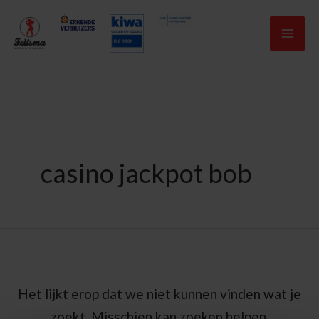
Ga
naar
de
Zoek
inhoud
naar:
casino jackpot bob
Het lijkt erop dat we niet kunnen vinden wat je
zoekt. Misschien kan zoeken helpen.