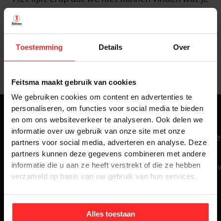
zoekt. Misschien kan zoeken helpen.
Toestemming
Details
Over
Feitsma maakt gebruik van cookies
We gebruiken cookies om content en advertenties te
personaliseren, om functies voor social media te bieden
en om ons websiteverkeer te analyseren. Ook delen we
Regio's
Regio's
Contact
informatie over uw gebruik van onze site met onze
informatie
Verhuisbedrijf
Verhuisbedrijf
partners voor social media, adverteren en analyse. Deze
Izaak
Haarlem
Hoofddorp
partners kunnen deze gegevens combineren met andere
Enschedé
informatie die u aan ze heeft verstrekt of die ze hebben
Verhuisbedrijf
Verhuisbedrijf
verzameld op basis van uw gebruik van hun services.
50
Amsterdam
Alkmaar
2031
Verhuisbedrijf
Verhuisbedrijf
CS
Alles toestaan
Heemstede
Amstelveen